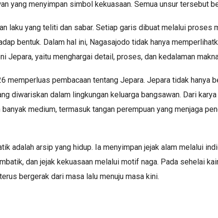
awan yang menyimpan simbol kekuasaan. Semua unsur tersebut be
an laku yang teliti dan sabar. Setiap garis dibuat melalui prose
dap bentuk. Dalam hal ini, Nagasajodo tidak hanya memperlihatk
eni Jepara, yaitu menghargai detail, proses, dan kedalaman makna
memperluas pembacaan tentang Jepara. Jepara tidak hanya berbi
 yang diwariskan dalam lingkungan keluarga bangsawan. Dari karya 
n banyak medium, termasuk tangan perempuan yang menjaga pen
k adalah arsip yang hidup. Ia menyimpan jejak alam melalui indig
embatik, dan jejak kekuasaan melalui motif naga. Pada sehelai kain
terus bergerak dari masa lalu menuju masa kini.