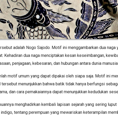
 tersebut adalah Nogo Sajodo. Motif ini menggambarkan dua naga
t. Kehadiran dua naga menciptakan kesan keseimbangan, kewib
asaan, penjagaan, kebesaran, dan hubungan antara dunia manusi
ah motif umum yang dapat dipakai oleh siapa saja. Motif ini me
tersebut menunjukkan bahwa batik tidak hanya berfungsi sebagai
warna, dan cara pemakaiannya dapat menunjukkan kedudukan sese
uannya menghadirkan kembali lapisan sejarah yang sering luput d
l indigo, tentang perempuan yang mewariskan keterampilan membat