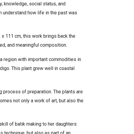
y, knowledge, social status, and
an understand how life in the past was
x 111 cm, this work brings back the
ced, and meaningful composition.
s a region with important commodities in
digo. This plant grew well in coastal
ng process of preparation. The plants are
mes not only a work of art, but also the
skill of batik making to her daughters:
s technique, but also as part of an