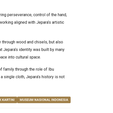
ring perseverance, control of the hand,
orking aligned with Jepara’s artistic
 through wood and chisels, but also
at Jepara’s identity was built by many
ce into cultural space.
f family through the role of Ibu
a single cloth, Jepara’s history is not
K KARTINI
MUSEUM NASIONAL INDONESIA