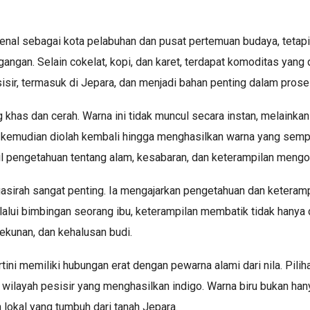
enal sebagai kota pelabuhan dan pusat pertemuan budaya, tetapi
ngan. Selain cokelat, kopi, dan karet, terdapat komoditas yang d
isir, termasuk di Jepara, dan menjadi bahan penting dalam prose
g khas dan cerah. Warna ini tidak muncul secara instan, melaink
emudian diolah kembali hingga menghasilkan warna yang sempurn
asil pengetahuan tentang alam, kesabaran, dan keterampilan mengo
Ngasirah sangat penting. Ia mengajarkan pengetahuan dan keteramp
elalui bimbingan seorang ibu, keterampilan membatik tidak hanya 
tekunan, dan kehalusan budi.
rtini memiliki hubungan erat dengan pewarna alami dari nila. Pil
ilayah pesisir yang menghasilkan indigo. Warna biru bukan hanya 
lokal yang tumbuh dari tanah Jepara.