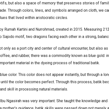
otifs, but also a space of memory that preserves stories of famil
trade. Through colors, lines, and symbols arranged on cloth, we c
ues that lived within aristocratic circles.
by Rumah Kartini and Nurrohmad, created in 2015. Measuring 212 
o Sajodo motif, two dragons facing each other in a strong, balan
t only as a port city and center of cultural encounter, but also a
 coffee, and rubber, there was a commodity known as blue gold: in
mportant material in the dyeing process of traditional batik.
blue color. This color does not appear instantly, but through a lo
ntil the color becomes perfect. Through this process, batik beco
and skill in processing natural materials.
 of Ibu Ngasirah was very important. She taught the knowledge and 
 a mother’s guidance, batik skills were passed down not merely a