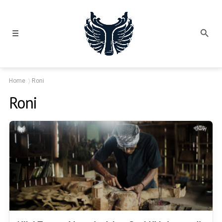
☰
Home
Roni
Roni