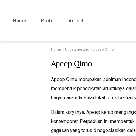
Home
Profil
Artikel
Home
Uncategorized
Apeep Qimo
Apeep Qimo
Apeep Qimo merupakan seniman Indonesia 
membentuk pendekatan artistiknya dalam
bagaimana nilai-nilai lokal terus bertra
Dalam karyanya, Apeep kerap mengangka
kontemporer. Perpaduan ini membentuk ka
gagasan yang terus dinegosiasikan dala