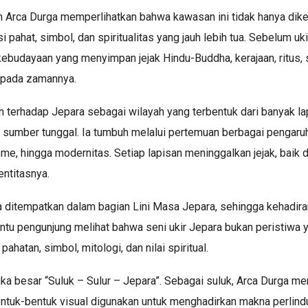
 Arca Durga memperlihatkan bahwa kawasan ini tidak hanya dikenal
 pahat, simbol, dan spiritualitas yang jauh lebih tua. Sebelum uk
 kebudayaan yang menyimpan jejak Hindu-Buddha, kerajaan, ritus, 
 pada zamannya.
erhadap Jepara sebagai wilayah yang terbentuk dari banyak la
atu sumber tunggal. Ia tumbuh melalui pertemuan berbagai pengaru
isme, hingga modernitas. Setiap lapisan meninggalkan jejak, baik d
ntitasnya.
ditempatkan dalam bagian Lini Masa Jepara, sehingga kehadir
ntu pengunjung melihat bahwa seni ukir Jepara bukan peristiwa y
ahatan, simbol, mitologi, dan nilai spiritual.
gka besar “Suluk – Sulur – Jepara”. Sebagai suluk, Arca Durga me
 bentuk-bentuk visual digunakan untuk menghadirkan makna perlin