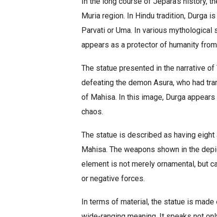
In the long course of Jepara’s history, th
Muria region. In Hindu tradition, Durga
Parvati or Uma. In various mythological 
appears as a protector of humanity from e
The statue presented in the narrative of
defeating the demon Asura, who had tran
of Mahisa. In this image, Durga appears
chaos.
The statue is described as having eight 
Mahisa. The weapons shown in the depicti
element is not merely ornamental, but c
or negative forces.
In terms of material, the statue is made
wide-ranging meaning. It speaks not only