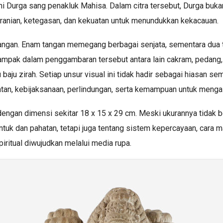
ni Durga sang penakluk Mahisa. Dalam citra tersebut, Durga buk
eranian, ketegasan, dan kekuatan untuk menundukkan kekacauan.
 tangan. Enam tangan memegang berbagai senjata, sementara dua
tampak dalam penggambaran tersebut antara lain cakram, pedang,
au baju zirah. Setiap unsur visual ini tidak hadir sebagai hiasan
tan, kebijaksanaan, perlindungan, serta kemampuan untuk menga
ur dengan dimensi sekitar 18 x 15 x 29 cm. Meski ukurannya tidak
 bentuk dan pahatan, tetapi juga tentang sistem kepercayaan, ca
iritual diwujudkan melalui media rupa.