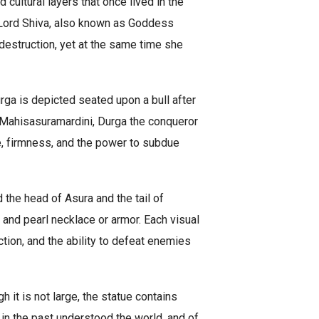
 cultural layers that once lived in the
f Lord Shiva, also known as Goddess
 destruction, yet at the same time she
rga is depicted seated upon a bull after
s Mahisasuramardini, Durga the conqueror
e, firmness, and the power to subdue
 the head of Asura and the tail of
and pearl necklace or armor. Each visual
ion, and the ability to defeat enemies
 it is not large, the statue contains
in the past understood the world, and of