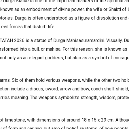
e Durga Statue is one of the important markers of the spiritual and
 is known as an embodiment of divine power, the wife or Shakti o
stories, Durga is often understood as a figure of dissolution and
vil forces that disturb life.
 TATAH 2026 is a statue of Durga Mahisasuramardini. Visually, Du
sformed into a bull, or mahisa. For this reason, she is known a
 not only as an elegant goddess, but also as a symbol of courag
arms. Six of them hold various weapons, while the other two hold
on include a discus, sword, arrow and bow, conch shell, shield, 
arries meaning. The weapons symbolize strength, wisdom, protect
 of limestone, with dimensions of around 18 x 15 x 29 cm. Although
 of form and carving, but also of belief systems, of how people 