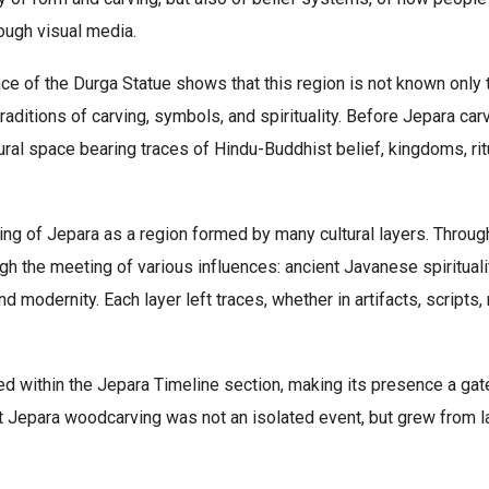
ough visual media.
nce of the Durga Statue shows that this region is not known only t
raditions of carving, symbols, and spirituality. Before Jepara car
ural space bearing traces of Hindu-Buddhist belief, kingdoms, ri
ng of Jepara as a region formed by many cultural layers. Through
gh the meeting of various influences: ancient Javanese spiritualit
 modernity. Each layer left traces, whether in artifacts, scripts, 
ed within the Jepara Timeline section, making its presence a ga
hat Jepara woodcarving was not an isolated event, but grew from l