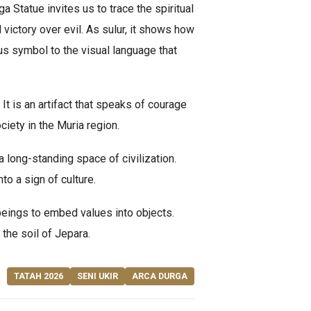
 Statue invites us to trace the spiritual
victory over evil. As sulur, it shows how
us symbol to the visual language that
It is an artifact that speaks of courage
ciety in the Muria region.
a long-standing space of civilization.
to a sign of culture.
beings to embed values into objects.
the soil of Jepara.
TATAH 2026
SENI UKIR
ARCA DURGA