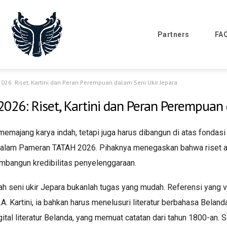
Partners
FA
026: Riset, Kartini dan Peran Perempuan dalam Seni Ukir Jepara
026: Riset, Kartini dan Peran Perempuan 
majang karya indah, tetapi juga harus dibangun di atas fondasi ri
t dalam Pameran TATAH 2026. Pihaknya menegaskan bahwa riset a
mbangun kredibilitas penyelenggaraan.
h seni ukir Jepara bukanlah tugas yang mudah. Referensi yang va
. Kartini, ia bahkan harus menelusuri literatur berbahasa Beland
al literatur Belanda, yang memuat catatan dari tahun 1800-an. Sela