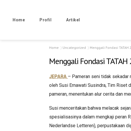
Home
Profil
Artikel
Home
Uncategorized
Menggali Fondasi TATAH 2
Menggali Fondasi TATAH 2
JEPARA
– Pameran seni tidak sekadar me
oleh Susi Ernawati Susindra, Tim Rise
pameran, menentukan alur cerita dan me
Susi menceritakan bahwa melacak sejara
spesialisasinya dalam mengkaji peran R.A
Nederlandse Letteren), perpustakaan digit