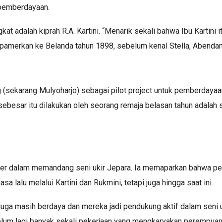
pemberdayaan.
kat adalah kiprah R.A. Kartini. “Menarik sekali bahwa Ibu Kartin
ipamerkan ke Belanda tahun 1898, sebelum kenal Stella, Abendano
 (sekarang Mulyoharjo) sebagai pilot project untuk pemberdaya
sebesar itu dilakukan oleh seorang remaja belasan tahun adalah 
der dalam memandang seni ukir Jepara. Ia memaparkan bahwa p
sa lalu melalui Kartini dan Rukmini, tetapi juga hingga saat ini.
uga masih berdaya dan mereka jadi pendukung aktif dalam seni 
lum lagi banyak sekali pekerjaan yang mengkaryakan perempuan,”