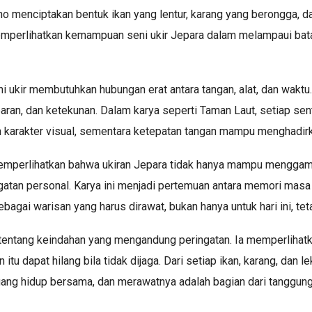
ono menciptakan bentuk ikan yang lentur, karang yang berongga, d
 memperlihatkan kemampuan seni ukir Jepara dalam melampaui bat
i ukir membutuhkan hubungan erat antara tangan, alat, dan waktu
sabaran, dan ketekunan. Dalam karya seperti Taman Laut, setiap s
 karakter visual, sementara ketepatan tangan mampu menghadirk
emperlihatkan bahwa ukiran Jepara tidak hanya mampu menggambar
atan personal. Karya ini menjadi pertemuan antara memori masa 
sebagai warisan yang harus dirawat, bukan hanya untuk hari ini, te
 tentang keindahan yang mengandung peringatan. Ia memperlihatk
u dapat hilang bila tidak dijaga. Dari setiap ikan, karang, dan 
uang hidup bersama, dan merawatnya adalah bagian dari tanggun