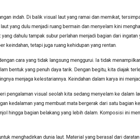
angan indah. Di balik visual laut yang ramai dan memikat, tersi
n laut yang dulu menjadi ruang bermain dan menyelam kini meng
ut yang dahulu tampak subur perlahan menjadi bagian dari ingatan
 keindahan, tetapi juga ruang kehidupan yang rentan.
engan cara yang tidak langsung menggurui. Ia tidak menampilkan
am bentuk yang penuh daya tarik. Dengan begitu, kita diajak ter
ingnya menjaga kelestariannya. Keindahan dalam karya ini menja
eri pengalaman visual seolah kita sedang menyelam ke dalam lau
ngan kedalaman yang membuat mata bergerak dari satu bagian ke 
njol hingga bagian belakang yang lebih dalam. Komposisi ini mem
ntuk menghadirkan dunia laut. Material yang berasal dari darata