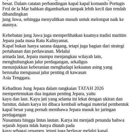
besar. Dalam catatan perbandingan kapal kapal komando Portugis
Frol de la Mar bahkan digambarkan tampak lebih kecil dan rendah
dibandingkan
jung Jawa, sehingga menyulitkan musuh untuk melompat naik ke
atasnya.
Kehebatan jung Jawa juga memperlihatkan kuatnya tradisi maritim
Jepara pada masa Ratu Kalinyamat.
Kapal bukan hanya sarana dagang, tetapi juga bagian dari strategi
pertahanan dan perlawanan. Melalui
armada laut, Jepara mampu menjangkau wilayah lain,
menghubungkan jalur perdagangan, sekaligus
menunjukkan keberanian menghadapi kekuatan asing yang
berusaha menguasai jalur penting di kawasan
Asia Tenggara.
Kehadiran Jung Jepara dalam rangkaian TATAH 2026
mempertemukan dua ingatan penting Jepara, yaitu
kayu dan laut. Kayu jati yang selama ini lekat dengan ukiran dan
furnitur, dalam karya ini dibaca kembali sebagai material pembentuk
kapal besar yang pernah membawa Jepara masuk ke jaringan
perdagangan
Nusantara hingga lintas lautan. Karya ini menjadi penanda bahwa
sejarah Jepara tidak hanya ditatah pada
kayu sebagai ornamen, tetapi juga berlayar melalui kapal,