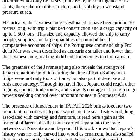
determined not only by its size, but also by the intelligence of its
joints, the resilience of its structure, and its ability to withstand
pressure at sea.
Historically, the Javanese jung is estimated to have been around 50
meters long, with triple-planked construction and a cargo capacity of
up to 1,500 tons. This size and capacity allowed the ship to carry
people, supplies, and large quantities of commodities. In
comparative accounts of ships, the Portuguese command ship Frol
de la Mar was even described as appearing smaller and lower than
the Javanese jung, making it difficult for enemies to climb aboard.
The greatness of the Javanese jung also reveals the strength of
Jepara’s maritime tradition during the time of Ratu Kalinyamat.
Ships were not only tools of trade, but also part of defense and
resistance strategy. Through its naval fleet, Jepara could reach other
regions, connect trade routes, and show its courage in facing foreign
powers seeking control over important routes in Southeast Asia.
The presence of Jung Jepara in TATAH 2026 brings together two
important memories of Jepara: wood and the sea. Teak wood, long
associated with carving and furniture, is read here again as the
material of large ships that once carried Jepara into the trade
networks of Nusantara and beyond. This work shows that Jepara’s
history was not only carved into wood as ornament, but also sailed
through ships, ports, shipyards, and the courage of its coastal